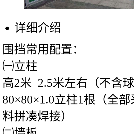
详细介绍
围挡常用配置：
㈠立柱
高2米 2.5米左右（不含
80×80×1.0立柱1根
料拼凑焊接）
㈡墙板