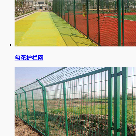
勾花护栏网