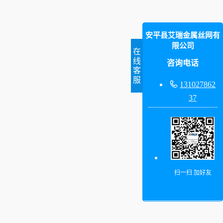
安平县艾瑞金属丝网有
限公司
在
线
咨询电话
客
服

131027862
37
扫一扫 加好友