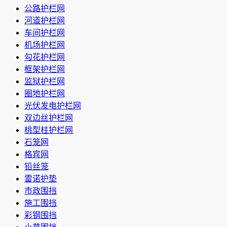
公路护栏网
河道护栏网
车间护栏网
机场护栏网
勾花护栏网
框架护栏网
监狱护栏网
圈地护栏网
光伏发电护栏网
双边丝护栏网
桃型柱护栏网
石笼网
格宾网
铅丝笼
雷诺护垫
市政围挡
施工围挡
彩钢围挡