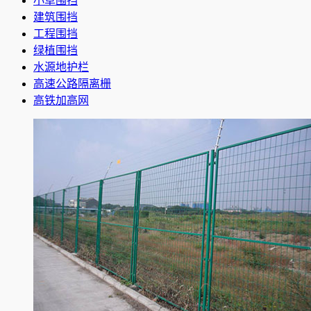
小草围挡
建筑围挡
工程围挡
绿植围挡
水源地护栏
高速公路隔离栅
高铁加高网