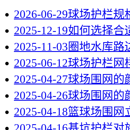
2026-06-29
球场护栏规
2025-12-19
如何选择合
2025-11-03
圈地水库路
2025-06-12
球场护栏网
2025-04-27
球场围网的
2025-04-26
球场围网的
2025-04-18
篮球场围网
2025-04-16
基坑护栏对