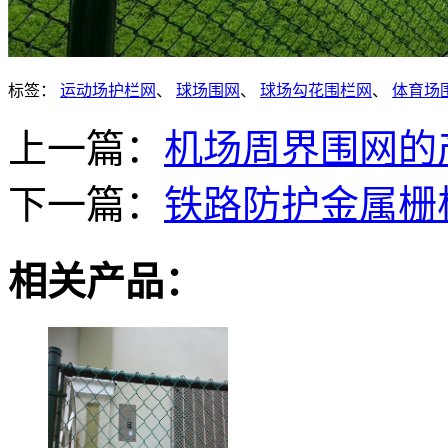
标签：
运动场护栏网
、
球场围网
、
球场勾花围栏网
、
体育场
上一篇：
机场周界围网的
下一篇：
铁路防护金属栅
相关产品：