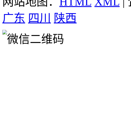
网站地图：
HTML
XML
|
广东
四川
陕西