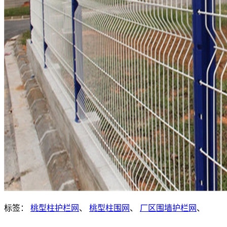
标签：
桃型柱护栏网
、
桃型柱围网
、
厂区围墙护栏网
、