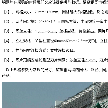
钢网墙在采购的时候我们又应该提供哪些数据。监狱钢网墙钢丝
【1】、网格大小：70mm×150mm，网格越大价格越低，反之
【2】、网片固定框：20×30×1.5mm国标方管，中间焊接一
【3】、网丝直径：4.5mm--6mm，丝径越粗，价格越高。网片尺寸：
【4】、立柱规格：Ｙ型柱直径60mm×60mm×2.5mm方钢，
【5】、柱与网框连接方式：立柱焊接边耳。
【6】、网片顶端安装蛇腹型刀片刺网：芯丝直径2.5mm、刀片
以上规格参数为常规的尺寸，监狱钢网墙的网格、丝径、网片
产品。