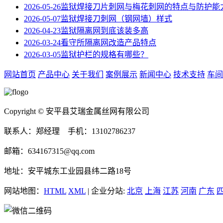
2026-05-26
监狱焊接刀片刺网与梅花刺网的特点与防护能
2026-05-07
监狱焊接刀刺网（钢网墙）样式
2026-04-23
监狱隔离网到底该装多高
2026-03-24
看守所隔离网改造产品特点
2026-03-05
监狱护栏的规格有哪些？
网站首页
产品中心
关于我们
案例展示
新闻中心
技术支持
车间
Copyright © 安平县艾瑞金属丝网有限公司
联系人：郑经理 手机：13102786237
邮箱：634167315@qq.com
地址：安平城东工业园县纬二路18号
网站地图：
HTML
XML
| 企业分站:
北京
上海
江苏
河南
广东