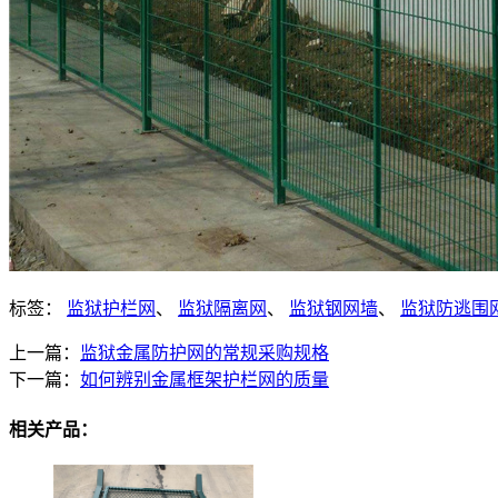
标签：
监狱护栏网
、
监狱隔离网
、
监狱钢网墙
、
监狱防逃围
上一篇：
监狱金属防护网的常规采购规格
下一篇：
如何辨别金属框架护栏网的质量
相关产品：