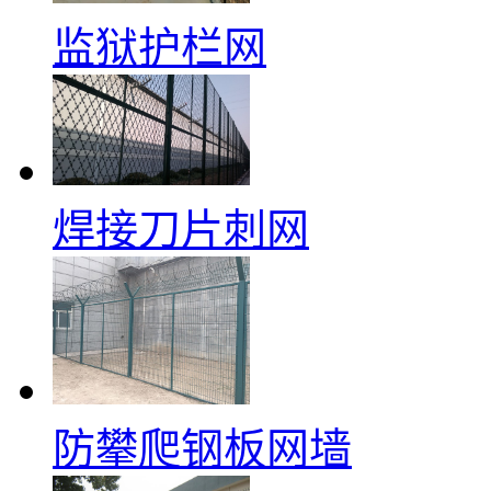
监狱护栏网
焊接刀片刺网
防攀爬钢板网墙