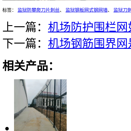
标签：
监狱防攀爬刀片刺丝
、
监狱钢板网式钢网墙
、
监狱刀刺
上一篇：
机场防护围栏网
下一篇：
机场钢筋围界网
相关产品：