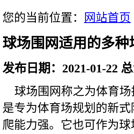
您的当前位置：
网站首页
球场围网适用的多种
发布日期：2021-01-22
球场围网称之为体育场
是专为体育场规划的新式
爬能力强。它也可作为球