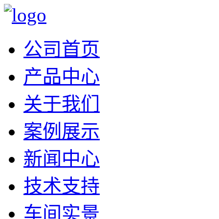
公司首页
产品中心
关于我们
案例展示
新闻中心
技术支持
车间实景