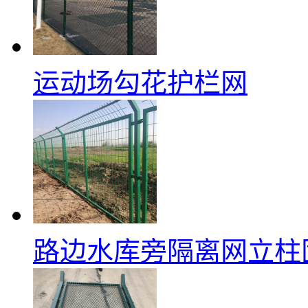
运动场勾花护栏网
路边水库旁隔离网立柱