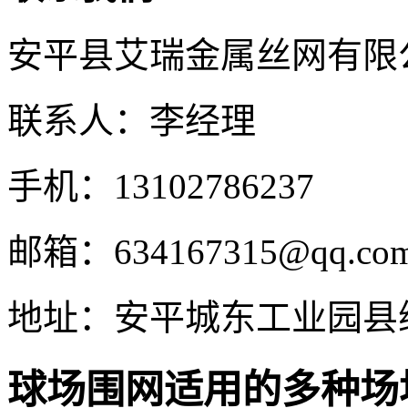
安平县艾瑞金属丝网有限
联系人：李经理
手机：13102786237
邮箱：634167315@qq.co
地址：安平城东工业园县
球场围网适用的多种场