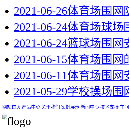
2021-06-26
体育场围网
2021-06-24
体育场球场
2021-06-24
篮球场围网
2021-06-15
体育场围网
2021-06-11
体育场围网
2021-05-29
学校操场围
网站首页
产品中心
关于我们
案例展示
新闻中心
技术支持
车间