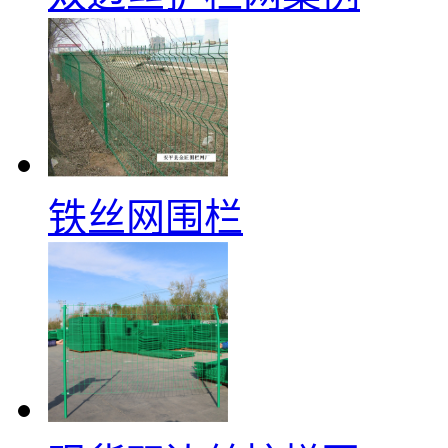
铁丝网围栏