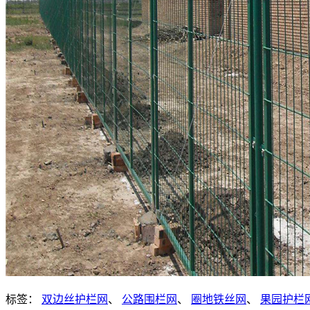
标签：
双边丝护栏网
、
公路围栏网
、
圈地铁丝网
、
果园护栏