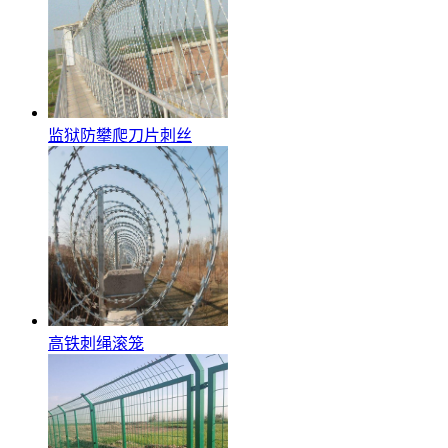
监狱防攀爬刀片刺丝
高铁刺绳滚笼