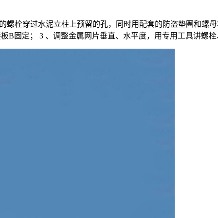
42mm的螺栓穿过水泥立柱上预留的孔，同时用配套的防盗垫圈和
连接板B固定； 3 、调整金属网片垂直、水平度，用专用工具讲螺