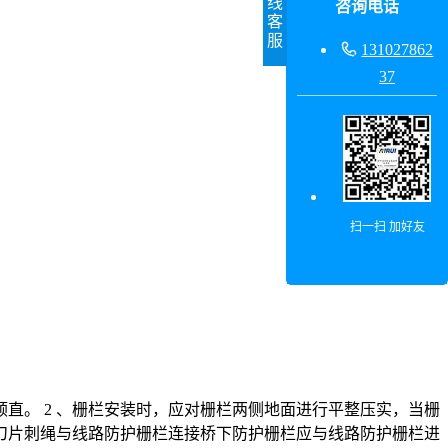
线
咨询电话
客
服

131027862
37
扫一扫 加好友
直。 2 、栅栏安装时，应对栅栏两侧地面进行平整压实，当栅
、刀片刺绳与线路防护栅栏连接桥下防护栅栏应与线路防护栅栏进