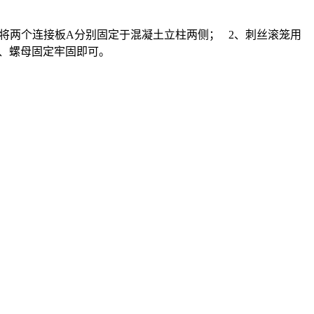
螺母将两个连接板A分别固定于混凝土立柱两侧； 2、刺丝滚笼用
栓、螺母固定牢固即可。