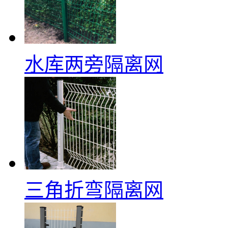
水库两旁隔离网
三角折弯隔离网