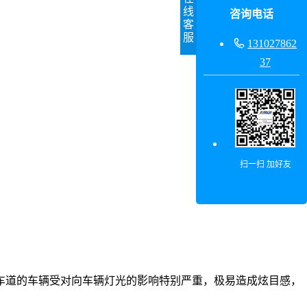
线
咨询电话
客
服

131027862
37
扫一扫 加好友
车道的车辆受对向车辆灯光的影响特别严重，极易造成炫目感，