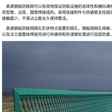
高速钢板防眩网可以有效地保证防眩设施的连续性和横向通视
异型管、边耳、圆管焊接成的。采用连接附件与热镀管支柱固
接触面少，不易沾尘能长久保持整洁。
高速钢板防眩网网孔形状特点是菱形网孔，钢板网网孔规格：4
以及法兰盘整体焊接完进行热镀锌和热浸塑处理进行双层防腐