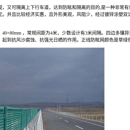
，又可隔离上下行车道，达到防眩和隔离的目的,是一种非常有
定。并且比较经济实惠，且外形美观，风阻少，经过镀锌涂塑双
0×80mm ，常规间距为4米，少数设计有3米间隔。四边多
，起到抗风沙腐蚀、抗强光日晒的作用。正线防眩网颜色是草绿