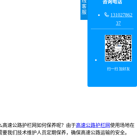
线
咨询电话
客
服

131027862
37
扫一扫 加好友
么高速公路护栏网如何保养呢？由于
高速公路护栏网
使用场地在
需要我们技术维护人员定期保养，确保高速公路运输的安全。