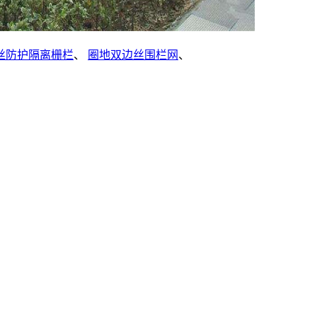
丝防护隔离栅栏
、
圈地双边丝围栏网
、