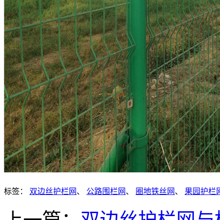
标签：
双边丝护栏网
、
公路围栏网
、
圈地铁丝网
、
果园护栏
上一篇：
双边丝护栏网与