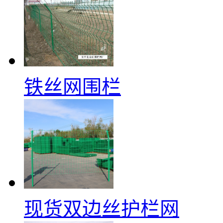
铁丝网围栏
现货双边丝护栏网