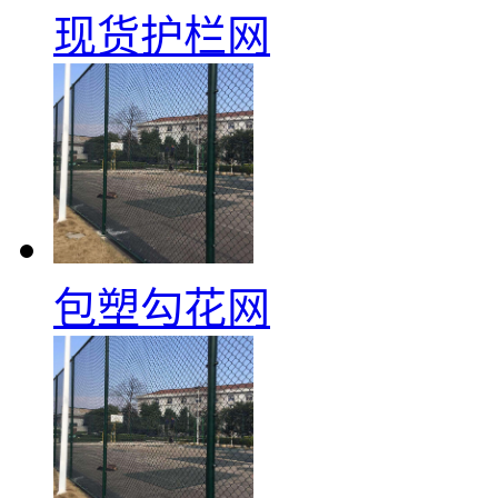
现货护栏网
包塑勾花网