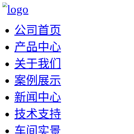
公司首页
产品中心
关于我们
案例展示
新闻中心
技术支持
车间实景