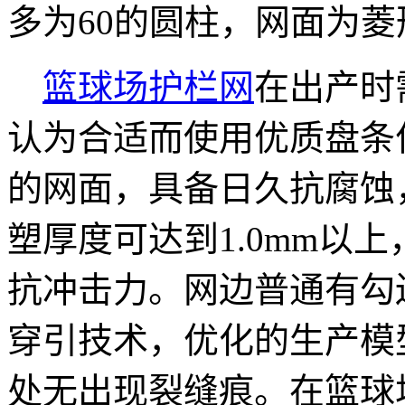
多为60的圆柱，网面为
篮球场护栏网
在出产时
认为合适而使用优质盘条
的网面，具备日久抗腐蚀
塑厚度可达到1.0mm以
抗冲击力。网边普通有勾
穿引技术，优化的生产模
处无出现裂缝痕。在篮球