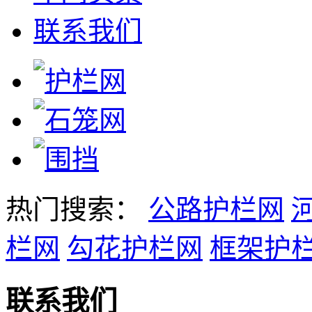
联系我们
热门搜索：
公路护栏网
栏网
勾花护栏网
框架护
联系我们