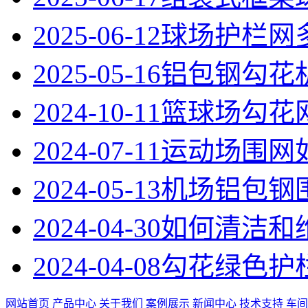
2025-06-12
球场护栏网
2025-05-16
铝包钢勾花
2024-10-11
篮球场勾花
2024-07-11
运动场围网
2024-05-13
机场铝包钢
2024-04-30
​如何清洁
2024-04-08
勾花绿色护
网站首页
产品中心
关于我们
案例展示
新闻中心
技术支持
车间