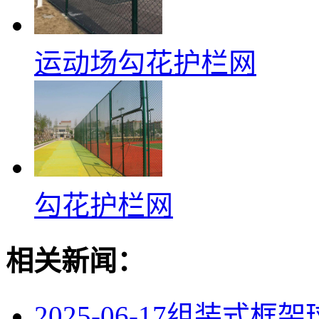
运动场勾花护栏网
勾花护栏网
相关新闻：
2025-06-17
组装式框架