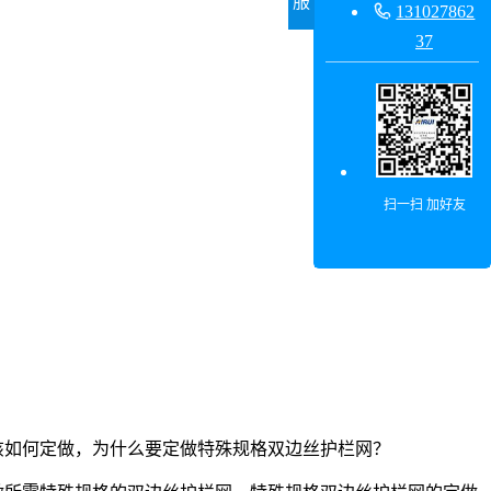
服

131027862
37
扫一扫 加好友
该如何定做，为什么要定做特殊规格双边丝护栏网？