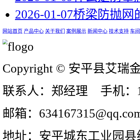
2026-01-07
桥梁防抛网
网站首页
产品中心
关于我们
案例展示
新闻中心
技术支持
车间
Copyright © 安平县
联系人：郑经理 手机：131
邮箱：634167315@qq.co
地址：安平城东工业园县