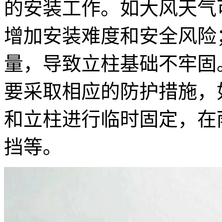
的安装工作。如大风天气
增加安装难度和安全风险
量，导致立柱基础不牢固
要采取相应的防护措施，
和立柱进行临时固定，在
挡等。