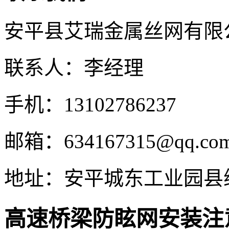
安平县艾瑞金属丝网有限
联系人：李经理
手机：13102786237
邮箱：634167315@qq.co
地址：安平城东工业园县
高速桥梁防眩网安装注