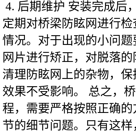
4. 后期维护 安装完成
定期对桥梁防眩网进行检
情况。对于出现的小问题
网片进行矫正，对脱落的
清理防眩网上的杂物，保
效果不受影响。 总之，
程，需要严格按照正确的
节的细节问题。只有这样