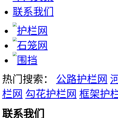
联系我们
热门搜索：
公路护栏网
栏网
勾花护栏网
框架护
联系我们