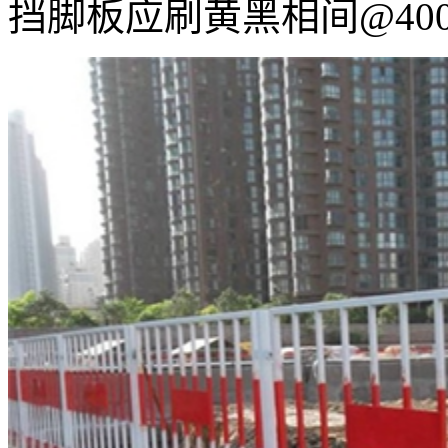
挡脚板应刷黄黑相间@40