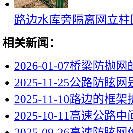
路边水库旁隔离网立柱
相关新闻：
2026-01-07
桥梁防抛网
2025-11-25
公路防眩网
2025-11-10
路边的框架
2025-10-11
高速公路中
2025-09-26
高速防眩网