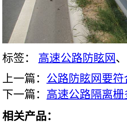
标签：
高速公路防眩网
上一篇：
公路防眩网要符
下一篇：
高速公路隔离栅
相关产品：