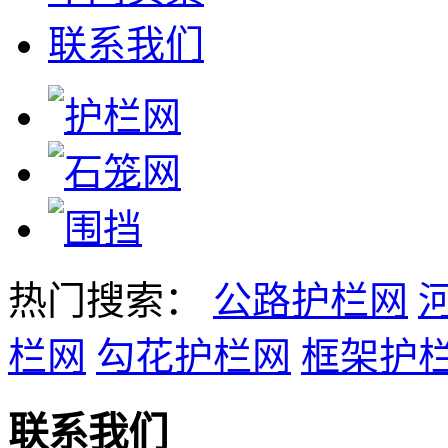
联系我们
热门搜索：
公路护栏网
栏网
勾花护栏网
框架护
联系我们