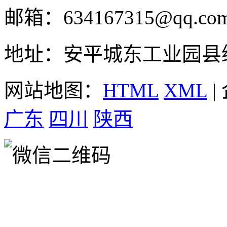
邮箱：634167315@qq.co
地址：安平城东工业园县
网站地图：
HTML
XML
|
广东
四川
陕西