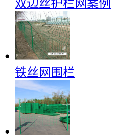
双边丝护栏网案例
铁丝网围栏