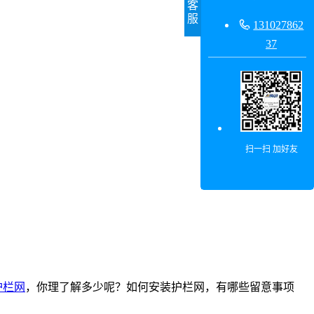
客
服

131027862
37
扫一扫 加好友
护栏网
，你理了解多少呢？如何安装护栏网，有哪些留意事项