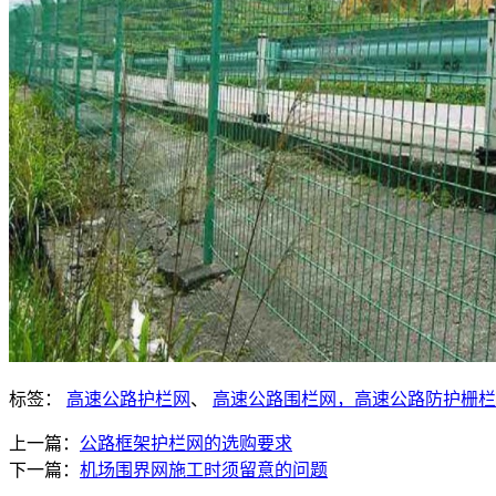
标签：
高速公路护栏网
、
高速公路围栏网，高速公路防护栅栏
上一篇：
公路框架护栏网的选购要求
下一篇：
机场围界网施工时须留意的问题