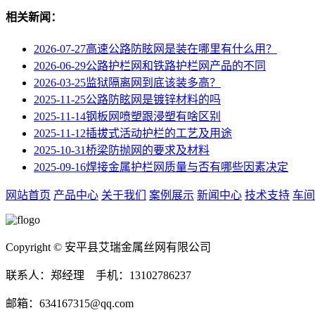
相关新闻：
2026-07-27
高速公路防眩网‌是装在哪里有什么用？
2026-06-29
公路护栏网和铁路护栏网产品的不同
2026-03-25
监狱隔离网到底该装多高？
2025-11-25
公路防眩网是镀锌材料的吗
2025-11-14
钢板网喷塑跟浸塑有啥区别
2025-11-12
插拔式活动护栏的工艺及用途
2025-10-31
桥梁防抛网的要求及材料
2025-09-16
焊接金属护栏网质量与否有哪些因素决定
网站首页
产品中心
关于我们
案例展示
新闻中心
技术支持
车间
Copyright © 安平县艾瑞金属丝网有限公司
联系人：郑经理 手机：13102786237
邮箱：634167315@qq.com