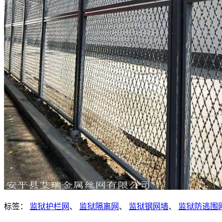
标签：
监狱护栏网
、
监狱隔离网
、
监狱钢网墙
、
监狱防逃围