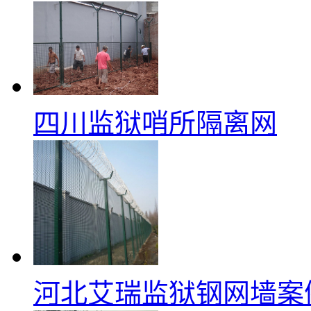
四川监狱哨所隔离网
河北艾瑞监狱钢网墙案