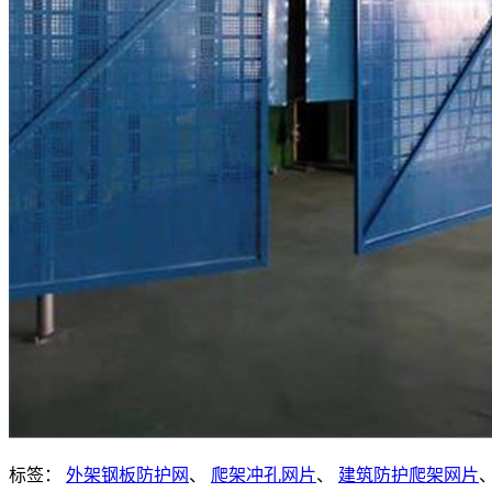
标签：
外架钢板防护网
、
爬架冲孔网片
、
建筑防护爬架网片