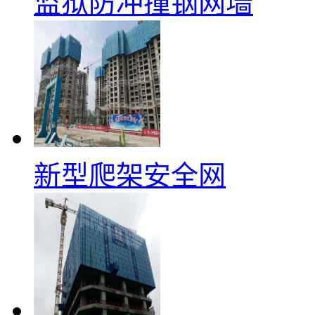
监狱防冲撞钢网墙
新型爬架安全网