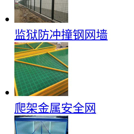
监狱防冲撞钢网墙
爬架金属安全网