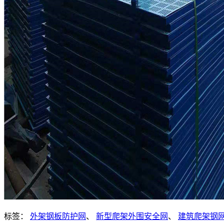
标签：
外架钢板防护网
、
新型爬架外围安全网
、
建筑爬架钢