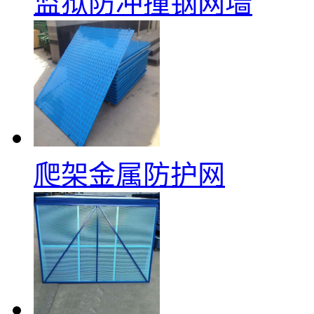
监狱防冲撞钢网墙
爬架金属防护网