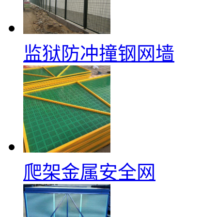
监狱防冲撞钢网墙
爬架金属安全网