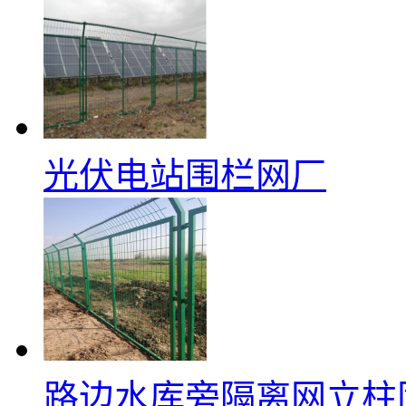
光伏电站围栏网厂
路边水库旁隔离网立柱