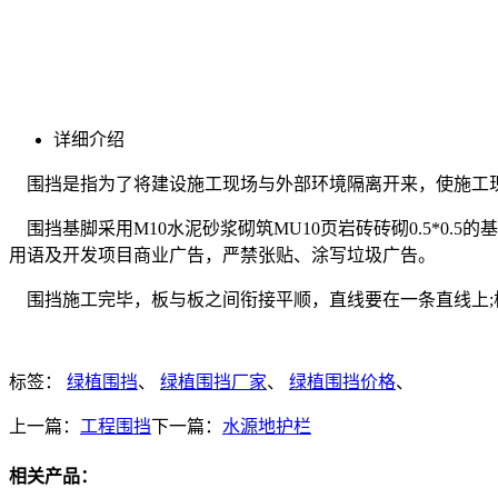
详细介绍
围挡是指为了将建设施工现场与外部环境隔离开来，使施工现
围挡基脚采用M10水泥砂浆砌筑MU10页岩砖砖砌0.5*0.
用语及开发项目商业广告，严禁张贴、涂写垃圾广告。
围挡施工完毕，板与板之间衔接平顺，直线要在一条直线上;
标签：
绿植围挡
、
绿植围挡厂家
、
绿植围挡价格
、
上一篇：
工程围挡
下一篇：
水源地护栏
相关产品：