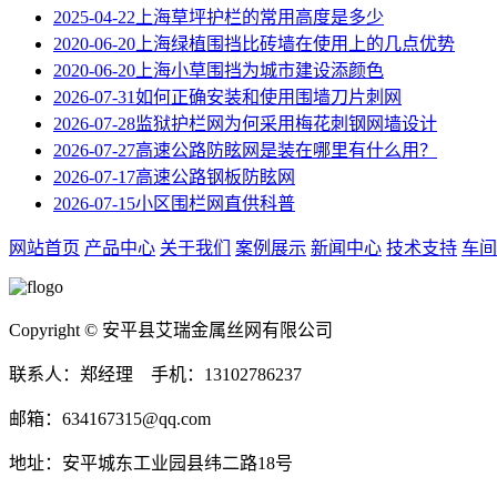
2025-04-22
上海草坪护栏的常用高度是多少
2020-06-20
上海绿植围挡比砖墙在使用上的几点优势
2020-06-20
上海小草围挡为城市建设添颜色
2026-07-31
如何正确安装和使用围墙刀片刺网
2026-07-28
监狱护栏网为何采用梅花刺钢网墙设计
2026-07-27
高速公路防眩网‌是装在哪里有什么用？
2026-07-17
高速公路钢板防眩网
2026-07-15
小区围栏网直供科普
网站首页
产品中心
关于我们
案例展示
新闻中心
技术支持
车间
Copyright © 安平县艾瑞金属丝网有限公司
联系人：郑经理 手机：13102786237
邮箱：634167315@qq.com
地址：安平城东工业园县纬二路18号