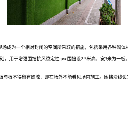
场成为一个相对封闭的空间所采取的措施，包括采用各种砌体
5的基础，用于增强围挡抗风稳定性;pvc围挡设2.5米高，宽3米
板与板不得留有缝隙，即在场外不能看见场内施工。围挡沿线设