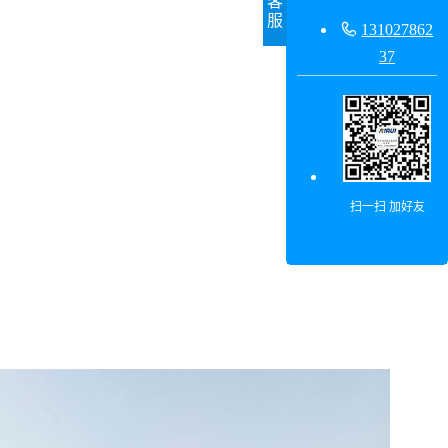
客
服

131027862
37
扫一扫 加好友