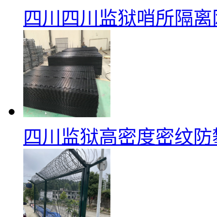
四川四川监狱哨所隔离
四川监狱高密度密纹防