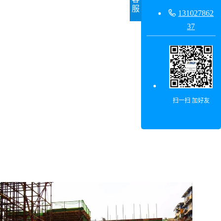
服

131027862
37
扫一扫 加好友