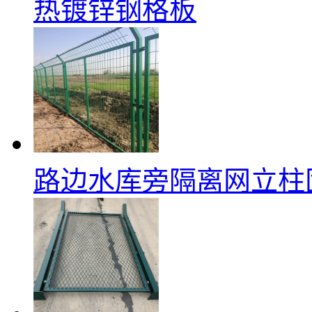
热镀锌钢格板
路边水库旁隔离网立柱