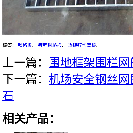
标签：
钢格板
、
镀锌钢格板
、
热镀锌沟盖板
、
上一篇：
围地框架围栏网
下一篇：
机场安全钢丝网
石
相关产品：