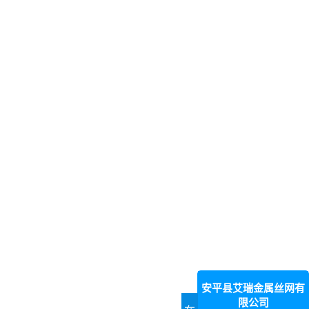
安平县艾瑞金属丝网有
限公司