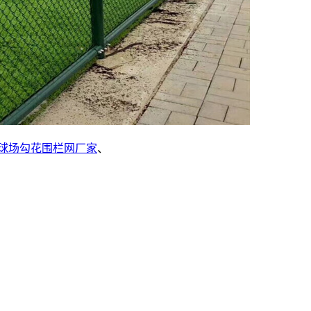
球场勾花围栏网厂家
、