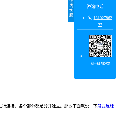
在
线
咨询电话
客
服

131027862
37
扫一扫 加好友
进行连接，各个部分都是分开独立。那么下面就说一下
笼式足球