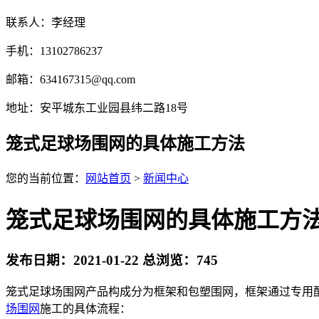
联系人：李经理
手机：13102786237
邮箱：634167315@qq.com
地址：安平城东工业园县纬二路18号
笼式足球场围网的具体施工方法
您的当前位置：
网站首页
>
新闻中心
笼式足球场围网的具体施工方
发布日期：2021-01-22 总浏览：
745
笼式足球场围网产品构成分为框架和包塑围网，框架通过专用
场围网
施工的具体流程：