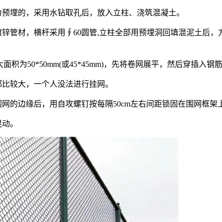
式为预埋的，采用水钻取孔后，放入立柱、浇筑混凝土。
镀锌管材，横杆采用∮60圆管,立柱全部用预埋洞回填混泥土后，
面积为50*50mm(或45*45mm)，先将卷网展平，然后穿插入
都比较大，一个人没法进行挂网。
围网的边缘后，用自攻螺钉按每隔50cm左右间距锁固在围网框架
晃动。