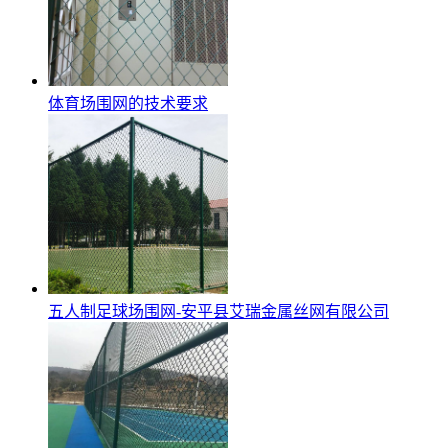
体育场围网的技术要求
五人制足球场围网-安平县艾瑞金属丝网有限公司