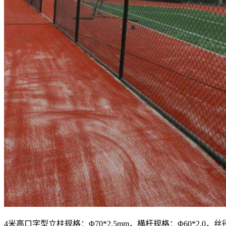
4米高口字型立柱规格：Φ70*2.5mm，横杆规格：Φ60*2.0，丝径