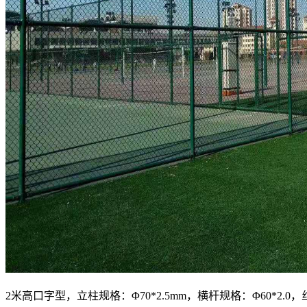
2米高口字型，立柱规格：Φ70*2.5mm，横杆规格：Φ60*2.0，丝