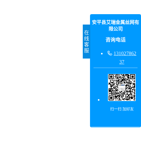
安平县艾瑞金属丝网有
限公司
在
线
咨询电话
客
服

131027862
37
扫一扫 加好友