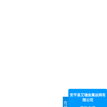
安平县艾瑞金属丝网有
限公司
在