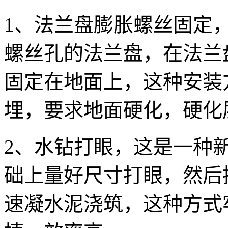
1、法兰盘膨胀螺丝固定
螺丝孔的法兰盘，在法兰
固定在地面上，这种安装
埋，要求地面硬化，硬化
2、水钻打眼，这是一种
础上量好尺寸打眼，然后
速凝水泥浇筑，这种方式