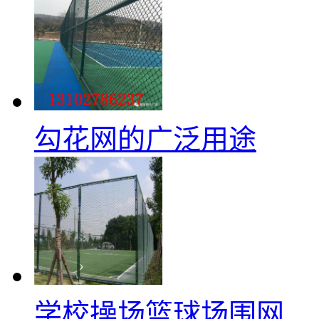
勾花网的广泛用途
学校操场篮球场围网