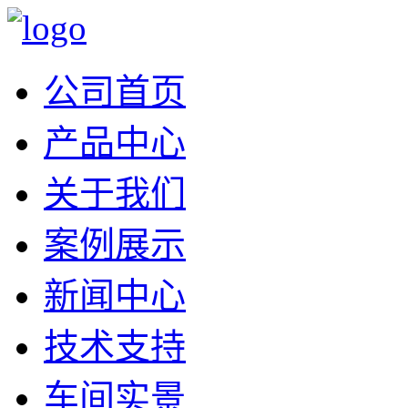
公司首页
产品中心
关于我们
案例展示
新闻中心
技术支持
车间实景