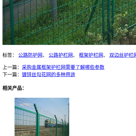
标签：
公路防护网
、
公路护栏网
、
框架护栏网
、
双边丝护栏
上一篇：
采购金属框架护栏网需要了解哪些参数
下一篇：
镀锌丝勾花网的多种用途
相关产品：