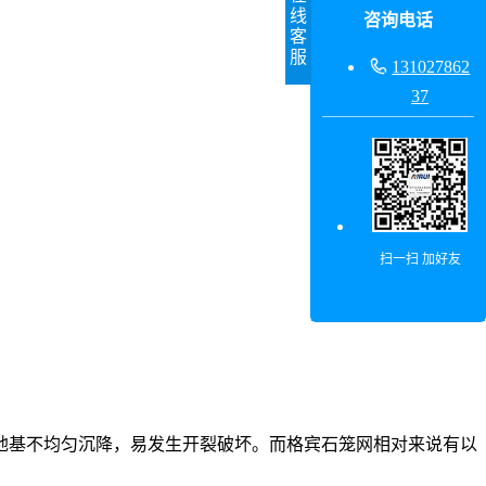
线
咨询电话
客
服

131027862
37
扫一扫 加好友
地基不均匀沉降，易发生开裂破坏。而格宾石笼网相对来说有以