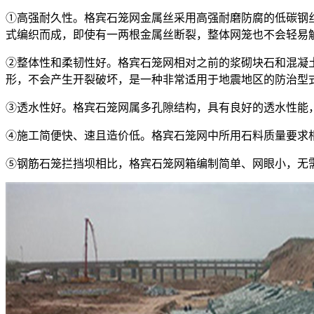
①高强耐久性。格宾石笼网金属丝采用高强耐磨防腐的低碳钢
式编织而成，即使有一两根金属丝断裂，整体网笼也不会轻易
②整体性和柔韧性好。格宾石笼网相对之前的浆砌块石和混凝
形，不会产生开裂破坏，是一种非常适用于地震地区的防治型
③透水性好。格宾石笼网属多孔隙结构，具有良好的透水性能
④施工简便快、速且造价低。格宾石笼网中所用石料质量要求
⑤钢筋石笼拦挡坝相比，格宾石笼网箱编制简单、网眼小，无