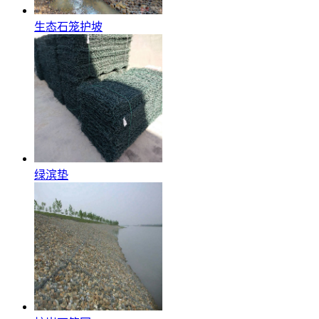
生态石笼护坡
绿滨垫