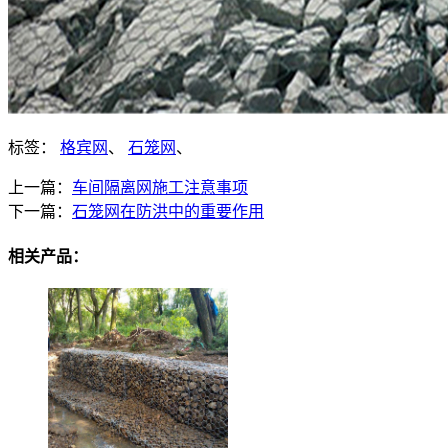
标签：
格宾网
、
石笼网
、
上一篇：
车间隔离网施工注意事项
下一篇：
石笼网在防洪中的重要作用
相关产品：