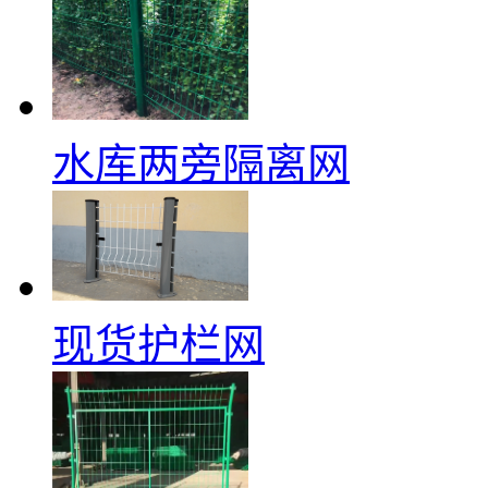
水库两旁隔离网
现货护栏网