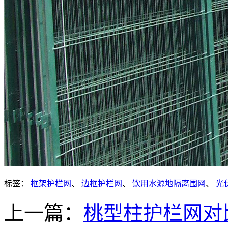
标签：
框架护栏网
、
边框护栏网
、
饮用水源地隔离围网
、
光
上一篇：
桃型柱护栏网对