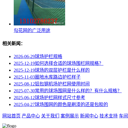
勾花网的广泛用途
相关新闻：
2026-06-29
球场护栏规格
2025-12-19
如何选择合适的球场围栏网规格？
2025-12-19
球场的双层护栏是什么样的
2025-11-03
圈地水库路边护栏样子
2025-08-12
铝包钢机场护栏网使用时间
2025-07-30
常用的球场围网是什么样的？有什么规格？
2025-06-12
球场护栏网样式尺寸参考
2025-04-27
球场围网的颜色是刷漆的还是包胶的
网站首页
产品中心
关于我们
案例展示
新闻中心
技术支持
车间