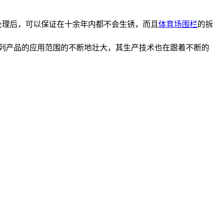
处理后，可以保证在十余年内都不会生锈，而且
体育场围栏
的拆
列产品的应用范围的不断地壮大，其生产技术也在跟着不断的