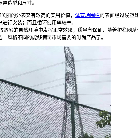
调整造型和尺寸。
有美丽的外表又有较高的实用价值；
体育场围栏
的表面经过浸塑
来进行安装；而且循环使用率较高。
较恶劣的自然环境中发挥正常效果，质量有保证，随着护栏网系
选、风格不同的能够满足市场需要的时尚产品了。