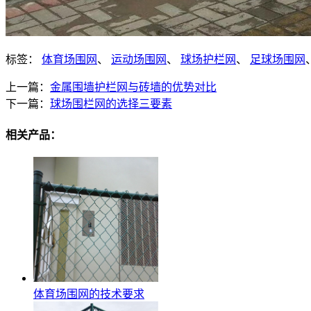
标签：
体育场围网
、
运动场围网
、
球场护栏网
、
足球场围网
上一篇：
金属围墙护栏网与砖墙的优势对比
下一篇：
球场围栏网​的选择三要素
相关产品：
体育场围网的技术要求