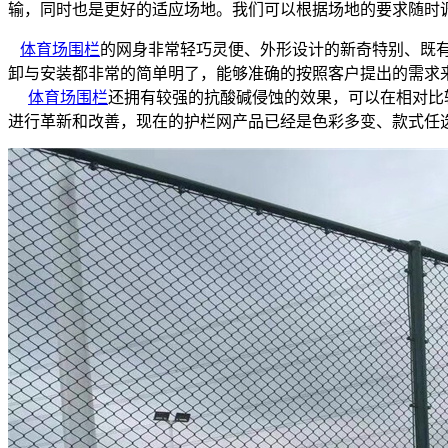
输，同时也是更好的适应场地。我们可以根据场地的要求随时
体育场围栏
的网身非常轻巧灵便、外形设计的新奇特别、既
卸与安装都非常的简单明了，能够准确的按照客户提出的需求
体育场围栏
还拥有较强的抗酸碱侵蚀的效果，可以在相对比
进行革新和改善，现在的护栏网产品已经是色彩多变、款式任