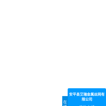
安平县艾瑞金属丝网有
限公司
在