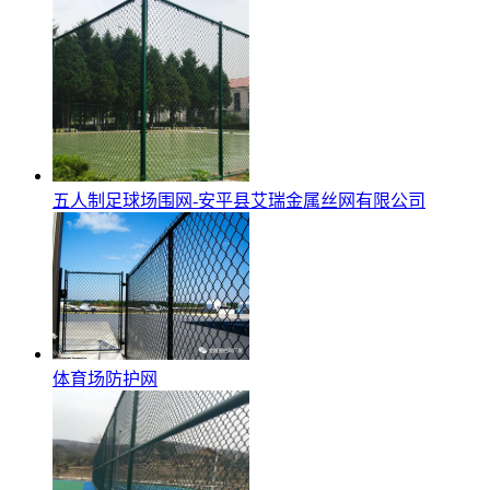
五人制足球场围网-安平县艾瑞金属丝网有限公司
体育场防护网