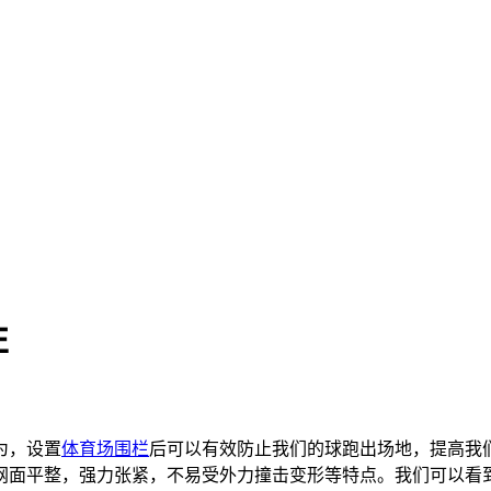
性
为，设置
体育场围栏
后可以有效防止我们的球跑出场地，提高我
网面平整，强力张紧，不易受外力撞击变形等特点。我们可以看