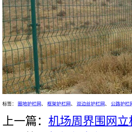
标签：
圈地护栏网
、
框架护栏网
、
双边丝护栏网
、
公路护栏
上一篇：
机场周界围网立