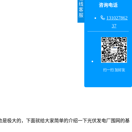
线
咨询电话
客
服

131027862
37
扫一扫 加好友
也是极大的，下面就给大家简单的介绍一下光伏发电厂围网的基