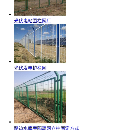
光伏电站围栏网厂
光伏发电护栏网
路边水库旁隔离网立柱固定方式