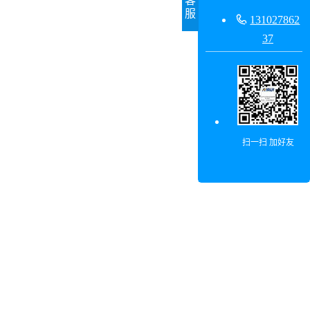
客
服

131027862
37
扫一扫 加好友