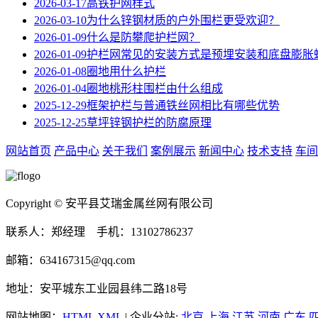
2026-03-17
高铁护网样式
2026-03-10
为什么锌钢材质的户外围栏更受欢迎？
2026-01-09
什么是防攀爬护栏网？
2026-01-09
护栏网常见的安装方式是预埋安装和底盘膨胀
2026-01-08
圈地用什么护栏
2026-01-04
圈地桃形柱围栏由什么组成
2025-12-29
框架护栏与普通铁丝网相比有哪些优势
2025-12-25
草坪锌钢护栏的防腐原理
网站首页
产品中心
关于我们
案例展示
新闻中心
技术支持
车间
Copyright © 安平县艾瑞金属丝网有限公司
联系人：郑经理 手机：13102786237
邮箱：634167315@qq.com
地址：安平城东工业园县纬二路18号
网站地图：
HTML
XML
| 企业分站:
北京
上海
江苏
河南
广东