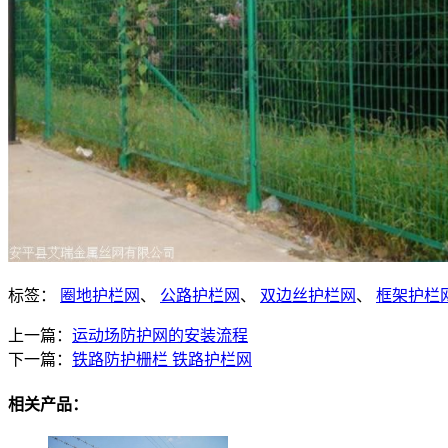
标签：
圈地护栏网
、
公路护栏网
、
双边丝护栏网
、
框架护栏
上一篇：
运动场防护网的安装流程
下一篇：
铁路防护栅栏 铁路护栏网
相关产品：