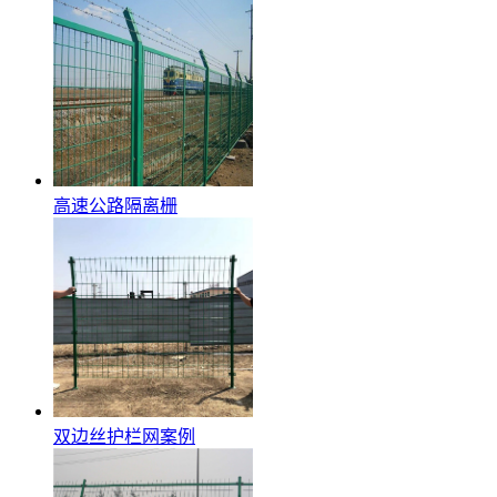
高速公路隔离栅
双边丝护栏网案例