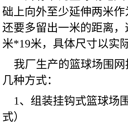
础上向外至少延伸两米作
还要多留出一米的距离，
米*19米，具体尺寸以
我厂生产的篮球场围网
几种方式：
1、组装挂钩式篮球场围
式）