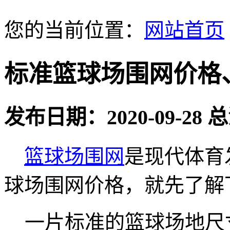
您的当前位置：
网站首页
标准篮球场围网价格
发布日期：2020-09-28
篮球场围网
是现代体育
球场围网价格，就先了解
一片标准的篮球场地尺寸