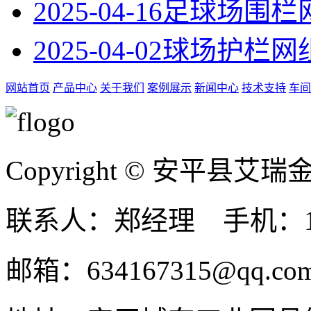
2025-04-16
足球场围栏
2025-04-02
球场护栏网
网站首页
产品中心
关于我们
案例展示
新闻中心
技术支持
车间
Copyright © 安平县
联系人：郑经理 手机：131
邮箱：634167315@qq.co