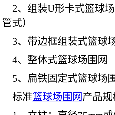
2、组装U形卡式篮球场
管式）
3、带边框组装式篮球
4、整体式篮球场围网
5、扁铁固定式篮球场
标准
篮球场围网
产品规