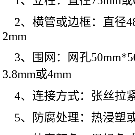
1、立柱：直径75mm或6
2、横管或边框：直径48
2mm
3、围网：网孔50mm*50
3.8mm或4mm
4、连接方式：张丝拉紧
5、防腐处理：热浸塑