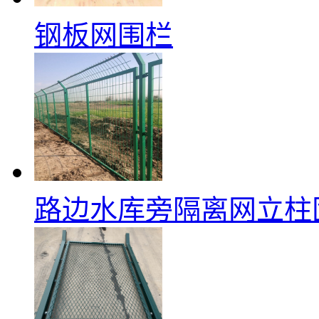
钢板网围栏
路边水库旁隔离网立柱