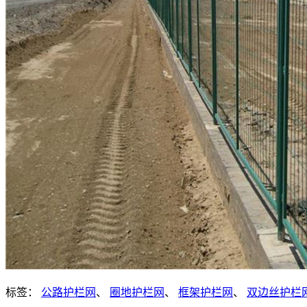
标签：
公路护栏网
、
圈地护栏网
、
框架护栏网
、
双边丝护栏