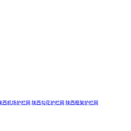
陕西机场护栏网
陕西勾花护栏网
陕西框架护栏网