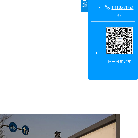
服

131027862
37
扫一扫 加好友