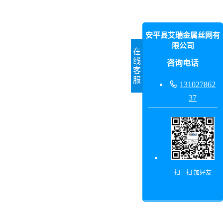
安平县艾瑞金属丝网有
限公司
在
线
咨询电话
客
服

131027862
37
扫一扫 加好友