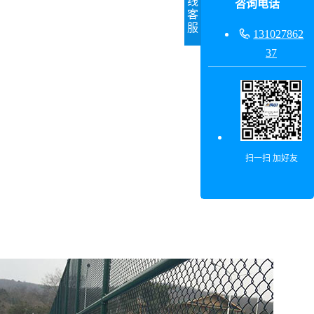
线
咨询电话
客
服

131027862
37
扫一扫 加好友