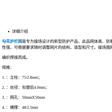
详细介绍
勾花护栏网
是专为操场设计的新型防护产品，此品网体高、防攀
性强，可根据要求随时调整网片的结构，造型和尺寸。操场围
编织焊接而成。
规格：
1. ：立柱：75/2.8mm；
2. ：丝径：包塑后4.0mm；
3. ：网孔：50mmX50mm
4. ：横撑：48/2.5mm