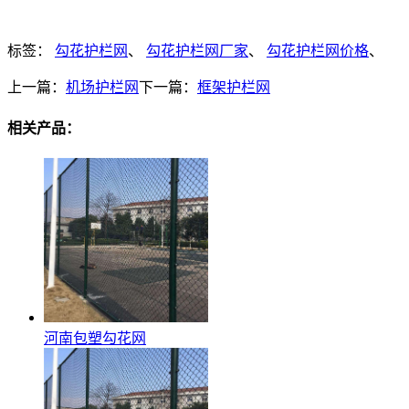
标签：
勾花护栏网
、
勾花护栏网厂家
、
勾花护栏网价格
、
上一篇：
机场护栏网
下一篇：
框架护栏网
相关产品：
河南包塑勾花网