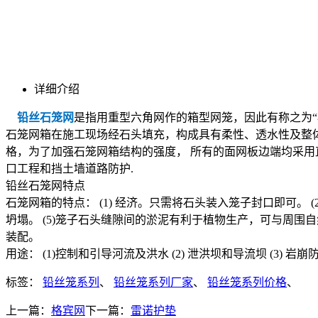
详细介绍
铅丝石笼网
是指用重型六角网作的箱型网笼，因此有称之为“
石笼网箱在施工现场经石头填充，构成具有柔性、透水性及整体
格，为了加强石笼网箱结构的强度， 所有的面网板边端均采
口工程和挡土墙道路防护.
铅丝石笼网特点
石笼网箱的特点： (1) 经济。只需将石头装入笼子封口即可。 
坍塌。 (5)笼子石头缝隙间的淤泥有利于植物生产，可与周围自
装配。
用途： (1)控制和引导河流及洪水 (2) 泄洪坝和导流坝 (3) 岩崩防护 
标签：
铅丝笼系列
、
铅丝笼系列厂家
、
铅丝笼系列价格
、
上一篇：
格宾网
下一篇：
雷诺护垫