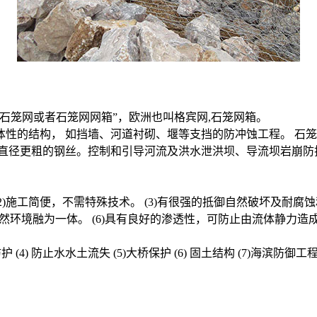
石笼网或者石笼网网箱”，欧洲也叫格宾网,石笼网箱。
性的结构， 如挡墙、河道衬砌、堰等支挡的防冲蚀工程。 石
用直径更粗的钢丝。控制和引导河流及洪水泄洪坝、导流坝岩崩防
(2)施工简便，不需特殊技术。 (3)有很强的抵御自然破坏及耐腐
然环境融为一体。 (6)具有良好的渗透性，可防止由流体静力造
(4) 防止水水土流失 (5)大桥保护 (6) 固土结构 (7)海滨防御工程 (