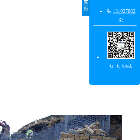
客
服

131027862
37
扫一扫 加好友