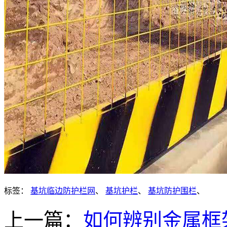
标签：
基坑临边防护栏网
、
基坑护栏
、
基坑防护围栏
、
上一篇：
如何辨别金属框