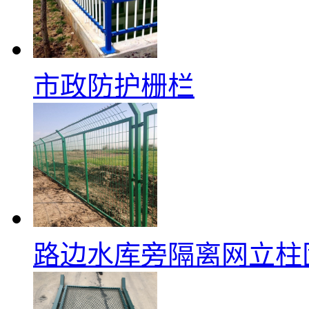
市政防护栅栏
路边水库旁隔离网立柱